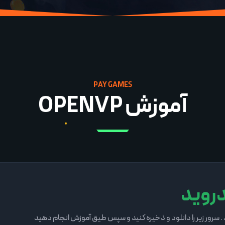
P
A
Y
G
A
M
E
S
آموزش OPENVP